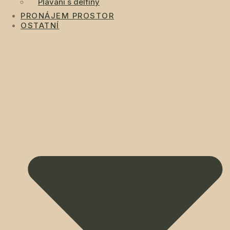
Plavání s delfíny
PRONÁJEM PROSTOR
OSTATNÍ
Domů
Dan
Jana
kontakty
věstník
GDPR
Youtube
Facebook