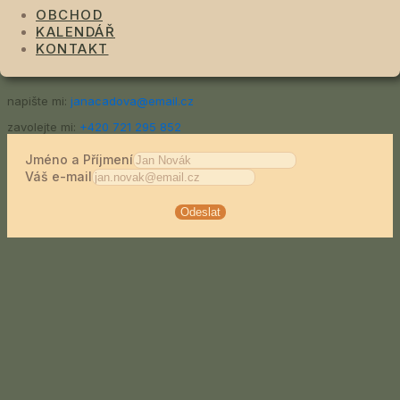
zavolejte mi:
+420 608 820 930
OBCHOD
KALENDÁŘ
KONTAKT
Jana Čadová
napište mi:
janacadova@email.cz
zavolejte mi:
‭+420 721 295 852‬
Jméno a Příjmení
Váš e-mail